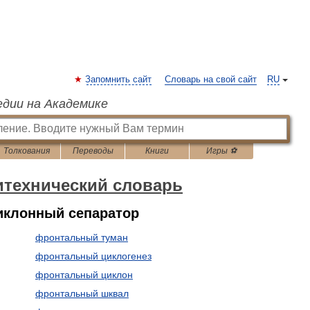
Запомнить сайт
Словарь на свой сайт
RU
едии на Академике
Толкования
Переводы
Книги
Игры ⚽
итехнический словарь
клонный сепаратор
фронтальный туман
фронтальный циклогенез
фронтальный циклон
фронтальный шквал