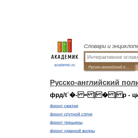
Словари и энциклоп
academic.ru
Русско-английский политехнический словарь
Русско-английский пол
фрд/t`�- = ] � ] p - ци
фронт сжатия
фронт спутной струи
фронт трещины
фронт ударной волны