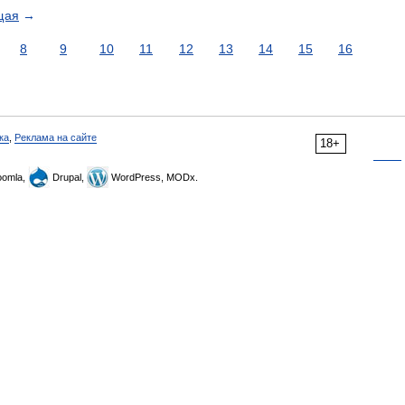
щая
→
8
9
10
11
12
13
14
15
16
ка
,
Реклама на сайте
18+
omla,
Drupal,
WordPress, MODx.