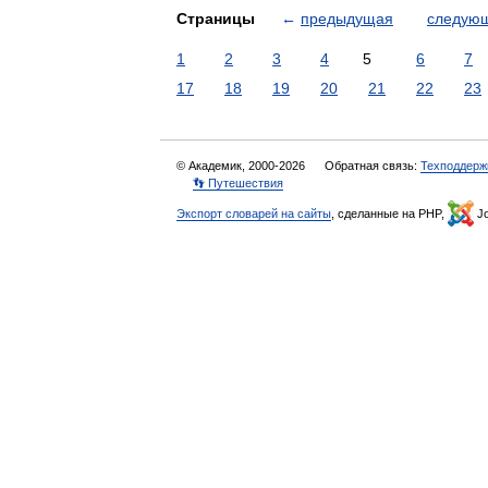
Страницы
←
предыдущая
следую
1
2
3
4
5
6
7
17
18
19
20
21
22
23
© Академик, 2000-2026
Обратная связь:
Техподдерж
👣 Путешествия
Экспорт словарей на сайты
, сделанные на PHP,
Jo