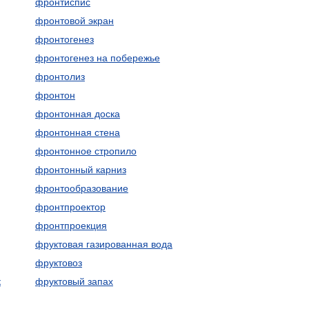
фронтиспис
фронтовой экран
фронтогенез
фронтогенез на побережье
фронтолиз
фронтон
фронтонная доска
фронтонная стена
фронтонное стропило
фронтонный карниз
фронтообразование
фронтпроектор
фронтпроекция
фруктовая газированная вода
фруктовоз
к
фруктовый запах